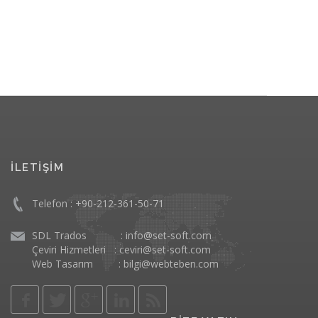
İLETİŞİM
Telefon : +90-212-361-50-71
SDL Trados
: info@set-soft.com
Çeviri Hizmetleri
: ceviri@set-soft.com
Web Tasarım
: bilgi@webteben.com